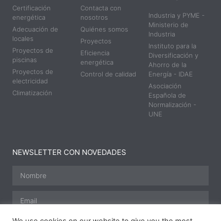
Certificación
Contacta con
Industria y PYME -
energética
nosotros
Ministerio de
Adecuación de
Quiénes somos
Industria
locales
Proyectos
Instituto para la
Proyectos de
Eficiencia
Diversificación y
piscinas
energética
Ahorro de la
Proyectos de
Control de calidad
Energía - IDAE
electricidad
Asociación
Climatización
Española de
Normalización -
UNE
NEWSLETTER CON NOVEDADES